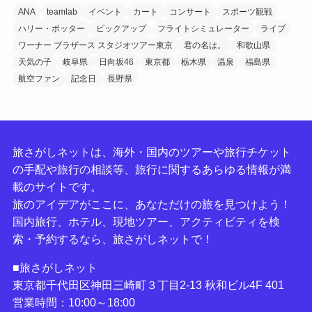
ANA
teamlab
イベント
カート
コンサート
スポーツ観戦
ハリー・ポッター
ピックアップ
フライトシミュレーター
ライブ
ワーナー ブラザース スタジオツアー東京
君の名は。
和歌山県
天気の子
岐阜県
日向坂46
東京都
栃木県
温泉
福島県
航空ファン
記念日
長野県
旅さがしネットは、海外・国内のツアーや旅行チケット
の手配や旅行の相談等、旅行に関するあらゆる情報が満
載のサイトです。
旅のアイデアがここに、あなただけの旅を見つけよう！
国内旅行、ホテル、現地ツアー、アクティビティを検
索・予約するなら、旅さがしネットで！
■旅さがしネット
東京都千代田区神田三崎町３丁目2-13 秋和ビル4F 401
営業時間：10:00～18:00