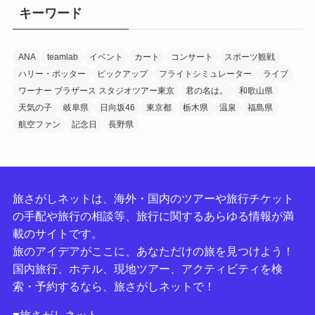
キーワード
ANA
teamlab
イベント
カート
コンサート
スポーツ観戦
ハリー・ポッター
ピックアップ
フライトシミュレーター
ライブ
ワーナー ブラザース スタジオツアー東京
君の名は。
和歌山県
天気の子
岐阜県
日向坂46
東京都
栃木県
温泉
福島県
航空ファン
記念日
長野県
旅さがしネットは、海外・国内のツアーや旅行チケット
の手配や旅行の相談等、旅行に関するあらゆる情報が満
載のサイトです。
旅のアイデアがここに、あなただけの旅を見つけよう！
国内旅行、ホテル、現地ツアー、アクティビティを検
索・予約するなら、旅さがしネットで！
■旅さがしネット