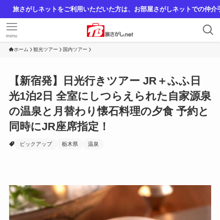
さがしネットをご利用いただいた方は、お部屋さがしネットでの仲介手数料を割引いたします
menu
ホーム
観光ツアー
国内ツアー
【新宿発】日光行きツアー JR＋ふふ日
光1泊2日 全室にしつらえられた自家源泉
の温泉と月替わり懐石料理の夕食 予約と
同時にJR座席指定！
ピックアップ
栃木県
温泉