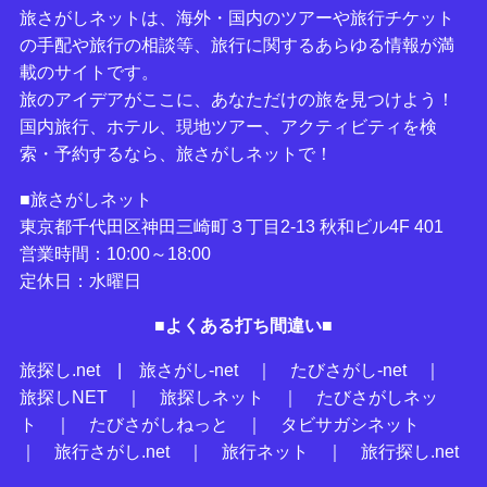
旅さがしネットは、海外・国内のツアーや旅行チケット
の手配や旅行の相談等、旅行に関するあらゆる情報が満
載のサイトです。
旅のアイデアがここに、あなただけの旅を見つけよう！
国内旅行、ホテル、現地ツアー、アクティビティを検
索・予約するなら、旅さがしネットで！
■旅さがしネット
東京都千代田区神田三崎町３丁目2-13 秋和ビル4F 401
営業時間：10:00～18:00
定休日：水曜日
■よくある打ち間違い■
旅探し.net
|
旅さがし-net
｜
たびさがし-net
｜
旅探しNET
｜
旅探しネット
｜
たびさがしネッ
ト
｜
たびさがしねっと
｜
タビサガシネット
｜
旅行さがし.net
｜
旅行ネット
｜
旅行探し.net