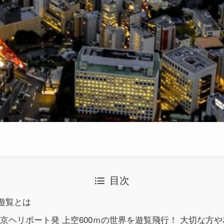
目次
遊覧とは
］東京ヘリポート発 上空600ｍの世界を遊覧飛行！ 大切な方