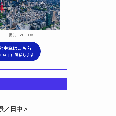
提供：VELTRA
と申込はこちら
TRA］に遷移します
景／日中＞