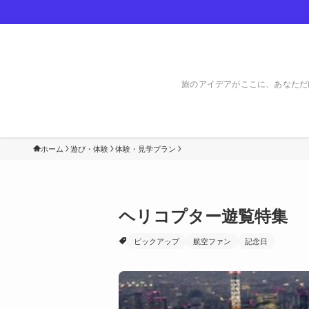
旅のアイデアがここに、あなただ
ホーム
遊び・体験
体験・見学プラン
ヘリコプター遊覧特集
ピックアップ
航空ファン
記念日