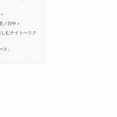
中＞
景／日中＞
を楽しむナイトヘリク
ース」