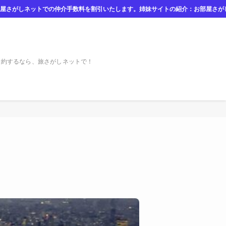
す。姉妹サイトの紹介：お部屋さがしネット（https://oheyasagashi.net
予約するなら、旅さがしネットで！